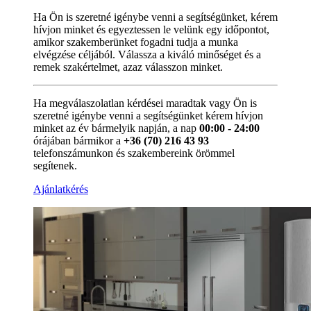
Ha Ön is szeretné igénybe venni a segítségünket, kérem
hívjon minket és egyeztessen le velünk egy időpontot,
amikor szakemberünket fogadni tudja a munka
elvégzése céljából. Válassza a kiváló minőséget és a
remek szakértelmet, azaz válasszon minket.
Ha megválaszolatlan kérdései maradtak vagy Ön is
szeretné igénybe venni a segítségünket kérem hívjon
minket az év bármelyik napján, a nap
00:00 - 24:00
órájában bármikor a
+36 (70) 216 43 93
telefonszámunkon és szakembereink örömmel
segítenek.
Ajánlatkérés