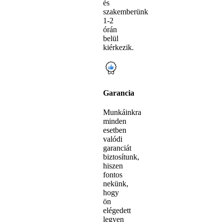
és
szakemberünk
1-2
órán
belül
kiérkezik.
Garancia
Munkáinkra
minden
esetben
valódi
garanciát
biztosítunk,
hiszen
fontos
nekünk,
hogy
ön
elégedett
legyen