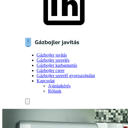
Gázbojler javítás
Gázbojler szerelés
Gázbojler karbantartás
Gázbojler csere
Gázbojler szerelő gyorsszolgálat
Kapcsolat
Ajánlatkérés
Rólunk