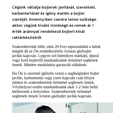
Cégünk vállalja bojlerek javítását, szerelését,
karbantartását és igény esetén a bojler
cseréjét. Amennyiben cserére lenne szüksége
,
akkor cégünk kiváló minőségű és remek ár /
érték aránnyal rendelkező bojlert kínál
raktárkészletről.
Szakembereink több, mint 20 éves tapasztalattal a hátuk
mögött áll az Ön rendelkezésére Ariston gázbojler
javítás kapcsán. Legyen szó bármilyen márkájú, típusú
vagy korú bojlerről munkatársaink örömmel segítenek
önnek. Minden munkánkra garanciát vállalunk.
Ha Ön is szeretné igénybe venni a segítségünket bojler
javítás, karbantartás vagy csere kapcsán csak hívjon
minket és szakembereink örömmel segítenek önnek.
Vészhelyzet esetén munkatársaink akár 1-2 órán belül
kiérkeznek a helyszínre. Szakembereink örömmel
segítenek önnek Ariston gázbojler javítás kapcsán.