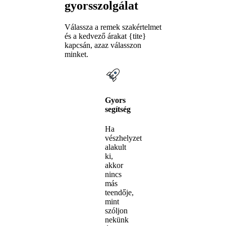
gyorsszolgálat
Válassza a remek szakértelmet
és a kedvező árakat {tite}
kapcsán, azaz válasszon
minket.
Gyors
segítség
Ha
vészhelyzet
alakult
ki,
akkor
nincs
más
teendője,
mint
szóljon
nekünk