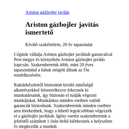
Ariston gázbojler javítás
Ariston gázbojler javítás
ismertető
Kiváló szakértelem, 20 év tapasztalat
Cégünk vállalja Ariston gázbojler javítását garanciával
Pest megye és környékén Ariston gázbojler javítás
kapcsán. Szakembereink több, mint 20 éves
tapasztalattal a hátuk mögött állnak az Ön
rendelkezésére.
Raktárkészletről biztosított kiváló minőségű
alkatrészekkel felszerelkezve érkeznek ki
munkatársaink, így biztosan el tudják végezni
munkájukat. Munkánkra minden esetben valódi
garanciát biztosítunk. Szakembereink minden esetben
arra törekednek, hogy a lehető legolcsóbban végezzék
el a gázbojler javítását. Igény esetén szakembereink a
jelzéstől számított 1 órán belül kiérkeznek a helyszínre
és megkezdik a munkát.