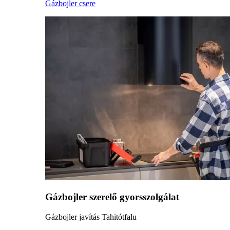
Gázbojler csere
Gázbojler szerelő gyorsszolgálat
Gázbojler javítás Tahitótfalu