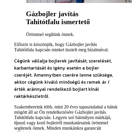
Gázbojler javítás
Tahitótfalu ismertető
Örömmel segítünk önnek.
Először is köszönjük, hogy Gázbojler javítás
Tahitótfalu kapcsán minket tisztelt meg bízalmával.
Cégünk vállalja bojlerek javítását, szerelését,
karbantartását és igény esetén a bojler
cseréjét. Amennyiben cserére lenne szüksége
,
akkor cégünk kiváló minőségű és remek ár /
érték aránnyal rendelkező bojlert kínál
raktárkészletről.
Szakembereink több, mint 20 éves tapasztalattal a hátuk
mögött áll az Ön rendelkezésére Gázbojler javítás
Tahitótfalu kapcsán. Legyen szó bármilyen márkájú,
típusú vagy korú bojlerről munkatársaink örömmel
segítenek önnek. Minden munkánkra garanciát