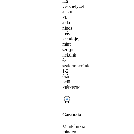
Ha
vészhelyzet
alakult
ki,
akkor
nincs
más
teendője,
mint
szóljon
nekünk
és
szakemberünk
1-2
órán
belül
kiérkezik.
Garancia
Munkáinkra
minden