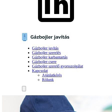
Gázbojler javítás
Gázbojler szerelés
Gázbojler karbantartás
Gázbojler csere
Gázbojler szerelő gyorsszolgálat
Kapcsolat
Ajánlatkérés
Rólunk