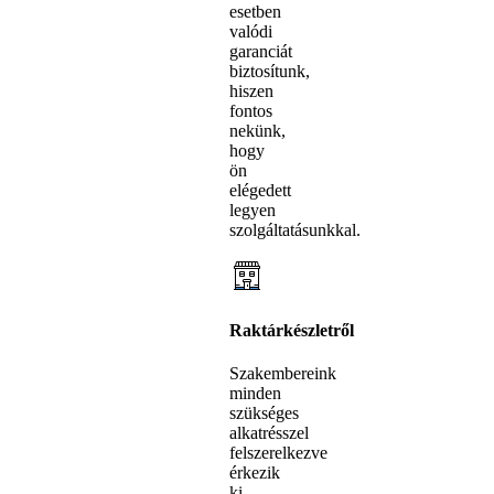
esetben
valódi
garanciát
biztosítunk,
hiszen
fontos
nekünk,
hogy
ön
elégedett
legyen
szolgáltatásunkkal.
Raktárkészletről
Szakembereink
minden
szükséges
alkatrésszel
felszerelkezve
érkezik
ki