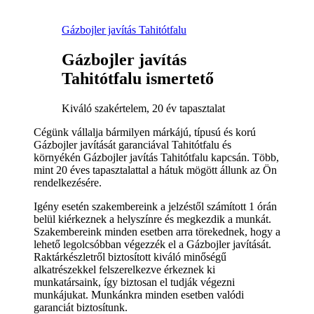
Gázbojler javítás Tahitótfalu
Gázbojler javítás
Tahitótfalu ismertető
Kiváló szakértelem, 20 év tapasztalat
Cégünk vállalja bármilyen márkájú, típusú és korú
Gázbojler javítását garanciával Tahitótfalu és
környékén Gázbojler javítás Tahitótfalu kapcsán. Több,
mint 20 éves tapasztalattal a hátuk mögött állunk az Ön
rendelkezésére.
Igény esetén szakembereink a jelzéstől számított 1 órán
belül kiérkeznek a helyszínre és megkezdik a munkát.
Szakembereink minden esetben arra törekednek, hogy a
lehető legolcsóbban végezzék el a Gázbojler javítását.
Raktárkészletről biztosított kiváló minőségű
alkatrészekkel felszerelkezve érkeznek ki
munkatársaink, így biztosan el tudják végezni
munkájukat. Munkánkra minden esetben valódi
garanciát biztosítunk.