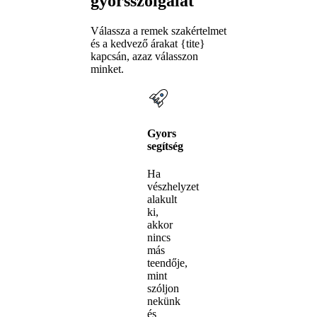
gyorsszolgálat
Válassza a remek szakértelmet
és a kedvező árakat {tite}
kapcsán, azaz válasszon
minket.
Gyors
segítség
Ha
vészhelyzet
alakult
ki,
akkor
nincs
más
teendője,
mint
szóljon
nekünk
és