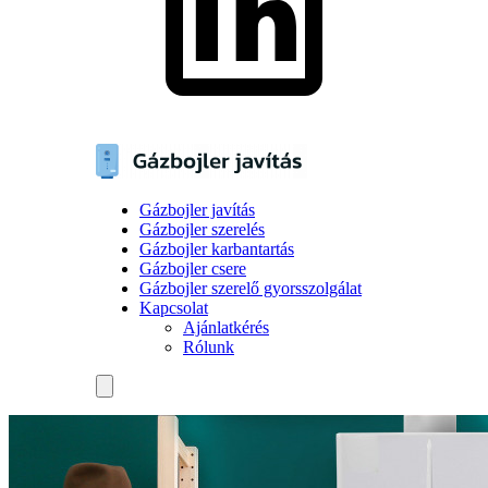
Gázbojler javítás
Gázbojler szerelés
Gázbojler karbantartás
Gázbojler csere
Gázbojler szerelő gyorsszolgálat
Kapcsolat
Ajánlatkérés
Rólunk