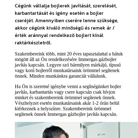
Cégünk vállalja bojlerek javítását, szerelését,
karbantartását és igény esetén a bojler
cseréjét. Amennyiben cserére lenne szüksége
,
akkor cégünk kiváló minőségű és remek ár /
érték aránnyal rendelkező bojlert kínál
raktárkészletről.
Szakembereink több, mint 20 éves tapasztalattal a hátuk
mögött áll az Ön rendelkezésére Immergas gázbojler
javítás kapcsán. Legyen szó bármilyen márkájú, típusú
vagy korú bojlerről munkatársaink örömmel segítenek
önnek. Minden munkánkra garanciát vállalunk.
Ha Ön is szeretné igénybe venni a segítségünket bojler
javítás, karbantartás vagy csere kapcsán csak hívjon
minket és szakembereink örömmel segítenek önnek.
Vészhelyzet esetén munkatársaink akár 1-2 órán belül
kiérkeznek a helyszínre. Szakembereink örömmel
segítenek önnek Immergas gázbojler javítás kapcsán.