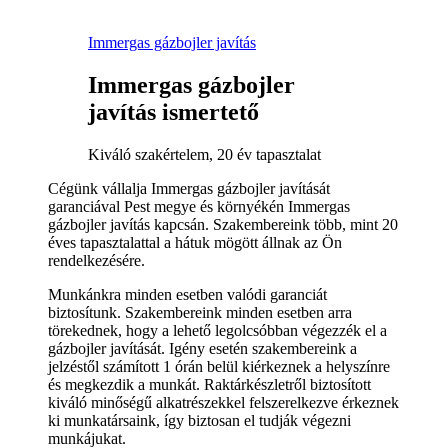
Immergas gázbojler javítás
Immergas gázbojler
javítás ismertető
Kiváló szakértelem, 20 év tapasztalat
Cégünk vállalja Immergas gázbojler javítását
garanciával Pest megye és környékén Immergas
gázbojler javítás kapcsán. Szakembereink több, mint 20
éves tapasztalattal a hátuk mögött állnak az Ön
rendelkezésére.
Munkánkra minden esetben valódi garanciát
biztosítunk. Szakembereink minden esetben arra
törekednek, hogy a lehető legolcsóbban végezzék el a
gázbojler javítását. Igény esetén szakembereink a
jelzéstől számított 1 órán belül kiérkeznek a helyszínre
és megkezdik a munkát. Raktárkészletről biztosított
kiváló minőségű alkatrészekkel felszerelkezve érkeznek
ki munkatársaink, így biztosan el tudják végezni
munkájukat.