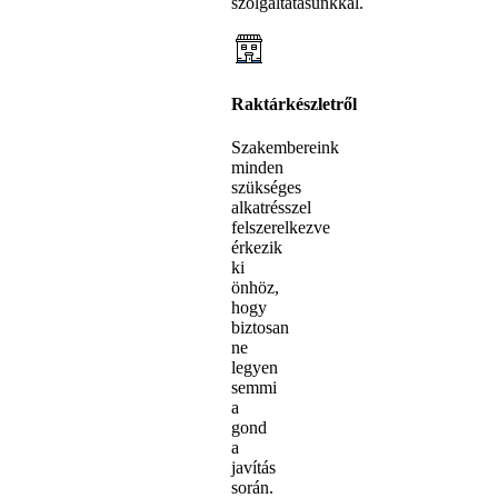
szolgáltatásunkkal.
Raktárkészletről
Szakembereink
minden
szükséges
alkatrésszel
felszerelkezve
érkezik
ki
önhöz,
hogy
biztosan
ne
legyen
semmi
a
gond
a
javítás
során.