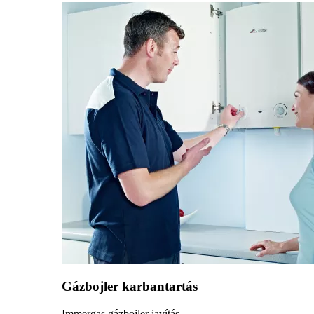
Gázbojler karbantartás
Immergas gázbojler javítás