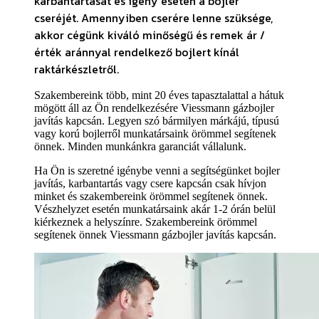
karbantartását és igény esetén a bojler
cseréjét. Amennyiben cserére lenne szüksége
,
akkor cégünk kiváló minőségű és remek ár /
érték aránnyal rendelkező bojlert kínál
raktárkészletről.
Szakembereink több, mint 20 éves tapasztalattal a hátuk
mögött áll az Ön rendelkezésére Viessmann gázbojler
javítás kapcsán. Legyen szó bármilyen márkájú, típusú
vagy korú bojlerről munkatársaink örömmel segítenek
önnek. Minden munkánkra garanciát vállalunk.
Ha Ön is szeretné igénybe venni a segítségünket bojler
javítás, karbantartás vagy csere kapcsán csak hívjon
minket és szakembereink örömmel segítenek önnek.
Vészhelyzet esetén munkatársaink akár 1-2 órán belül
kiérkeznek a helyszínre. Szakembereink örömmel
segítenek önnek Viessmann gázbojler javítás kapcsán.