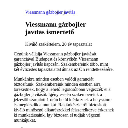
Viessmann gázbojler javítás
Viessmann gázbojler
javítás ismertető
Kiváló szakértelem, 20 év tapasztalat
Cégünk vállalja Viessmann gázbojler javítását
garanciával Budapest és környékén Viessmann
gázbojler javítás kapcsán. Szakembereink több, mint
két évtizedes tapasztalattal állnak az Ön rendelkezésére.
Munkánkra minden esetben valódi garanciát
biztosítunk. Szakembereink minden esetben arra
törekednek, hogy a lehető legolcsóbban végezzék el a
gázbojler javítását. Igény esetén szakembereink a
jelzéstől számított 1 órán belül kiérkeznek a helyszínre
és megkezdik a munkát. Raktárkészletről biztosított
kiváló minőségű alkatrészekkel felszerelkezve érkeznek
ki munkatársaink, így biztosan el tudják végezni
munkájukat.