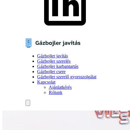
Gázbojler javítás
Gázbojler szerelés
Gázbojler karbantartás
Gázbojler csere
Gázbojler szerelő gyorsszolgálat
Kapcsolat
Ajánlatkérés
Rólunk