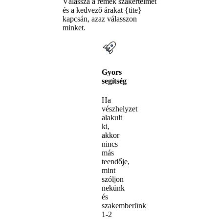
Válassza a remek szakértelmet
és a kedvező árakat {tite}
kapcsán, azaz válasszon
minket.
Gyors
segítség
Ha
vészhelyzet
alakult
ki,
akkor
nincs
más
teendője,
mint
szóljon
nekünk
és
szakemberünk
1-2